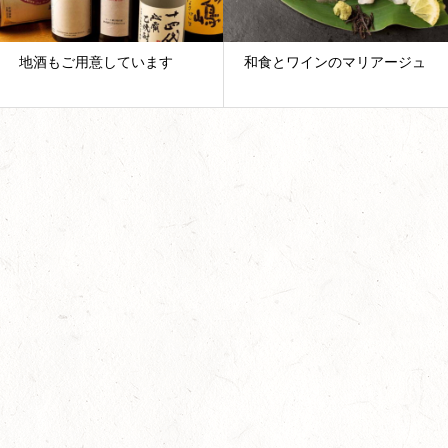
います
和食とワインのマリアージュ
新時代のスタート
んで！